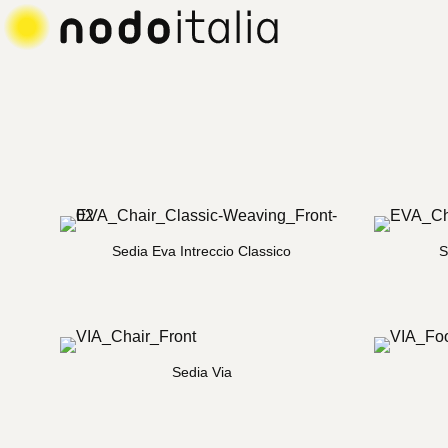
Menu di navigazione principale
Contenuto principale
Piè di
NODO ITALIA
Sedia Eva Intreccio Classico
S
Sedia Via