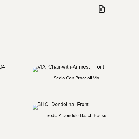
Ricerca
Aprire/chiu
Visualizza preve
Sedia Con Braccioli Via
Sedia A Dondolo Beach House